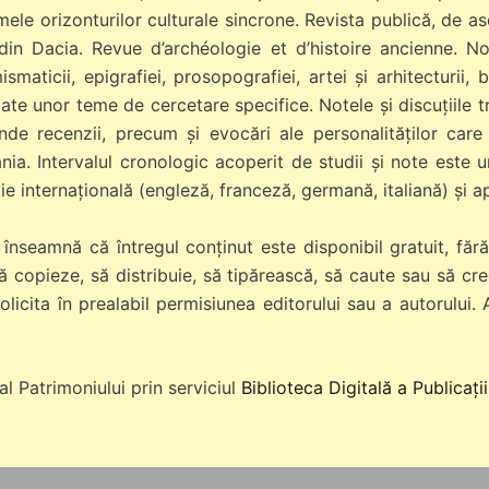
emele orizonturilor culturale sincrone. Revista publică, de a
 din Dacia. Revue d’archéologie et d’histoire ancienne. No
maticii, epigrafiei, prosopografiei, artei și arhitecturii, b
cate unor teme de cercetare specifice. Notele și discuțiile 
nde recenzii, precum și evocări ale personalităților care
nia. Intervalul cronologic acoperit de studii și note este u
ie internațională (engleză, franceză, germană, italiană) și ap
nseamnă că întregul conținut este disponibil gratuit, fără c
ă copieze, să distribuie, să tipărească, să caute sau să cre
 solicita în prealabil permisiunea editorului sau a autorului
al Patrimoniului prin serviciul
Biblioteca Digitală a Publicații