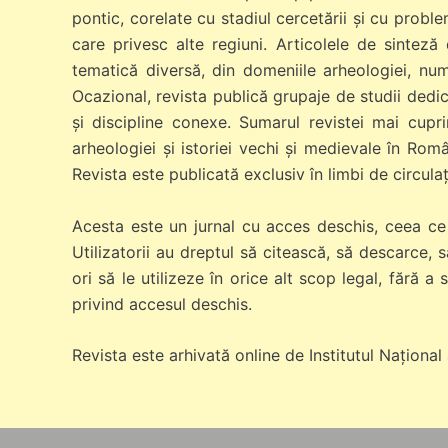
pontic, corelate cu stadiul cercetării și cu probl
care privesc alte regiuni. Articolele de sinteză
tematică diversă, din domeniile arheologiei, numis
Ocazional, revista publică grupaje de studii dedi
și discipline conexe. Sumarul revistei mai cupri
arheologiei și istoriei vechi şi medievale în Româ
Revista este publicată exclusiv în limbi de circulaț
Acesta este un jurnal cu acces deschis, ceea ce î
Utilizatorii au dreptul să citească, să descarce, s
ori să le utilizeze în orice alt scop legal, fără a
privind accesul deschis.
Revista este arhivată online de Institutul Național 