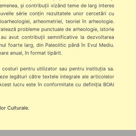
semenea, și contribuții vizând teme de larg interes
uvelle série conțin rezultatele unor cercetări cu
ioarheologiei, arheometriei, teoriei în arheologie.
tratează probleme punctuale de arheologie, istorie
 au avut contribuţii semnificative la dezvoltarea
nul foarte larg, din Paleolitic până în Evul Mediu.
are anual, în format tipărit.
osturi pentru utilizator sau pentru instituția sa.
eze legături către textele integrale ale articolelor
. Acest lucru este în conformitate cu definiția BOAI
lor Culturale
.