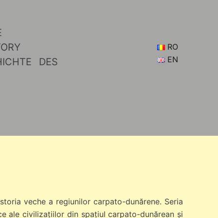
RO
EN
istoria veche a regiunilor carpato-dunărene. Seria
 ale civilizațiilor din spațiul carpato-dunărean și