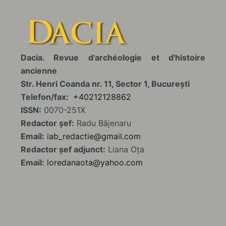
Dacia. Revue d'archéologie et d'histoire
ancienne
Str. Henri Coanda nr. 11, Sector 1, Bucureşti
Telefon/fax:
+40212128862
ISSN:
0070-251X
Redactor șef:
Radu Băjenaru
Email:
iab_redactie@gmail.com
Redactor șef adjunct:
Liana Oța
Email:
loredanaota@yahoo.com